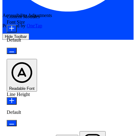
Accessibility Adjustments
Content Modules
Font Size
Powered by
OneTap
Hide Toolbar
Default
Readable Font
Line Height
Default