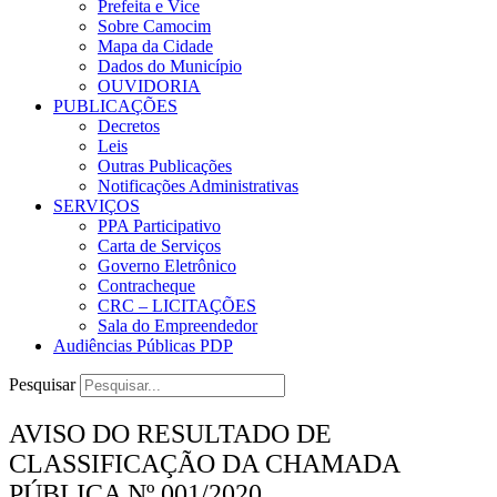
Prefeita e Vice
Sobre Camocim
Mapa da Cidade
Dados do Município
OUVIDORIA
PUBLICAÇÕES
Decretos
Leis
Outras Publicações
Notificações Administrativas
SERVIÇOS
PPA Participativo
Carta de Serviços
Governo Eletrônico
Contracheque
CRC – LICITAÇÕES
Sala do Empreendedor
Audiências Públicas PDP
Pesquisar
AVISO DO RESULTADO DE
CLASSIFICAÇÃO DA CHAMADA
PÚBLICA Nº 001/2020