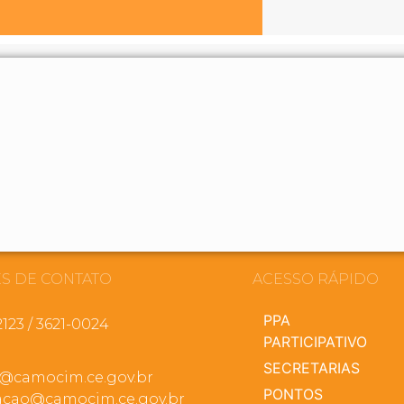
S DE CONTATO
ACESSO RÁPIDO
PPA
2123 / 3621-0024
PARTICIPATIVO
SECRETARIAS
a@camocim.ce.gov.br
PONTOS
cao@camocim.ce.gov.br