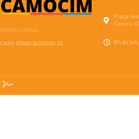
Praça Sev
Centro. C
INSTITUCIONAL
8h às 14h
CNPJ: 07.660.350/0001-23