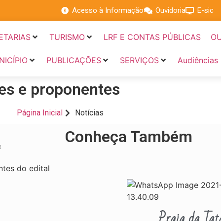
Acesso à Informação
Ouvidoria
E-sic
ETARIAS
TURISMO
LRF E CONTAS PÚBLICAS
OU
NICÍPIO
PUBLICAÇÕES
SERVIÇOS
Audiências
ões e proponentes
Página Inicial
Notícias
Conheça Também
s
tes do edital
Praia da Tat