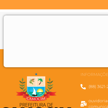
INFORMAÇÕE
(88) 3621-
ouvidori
comunica