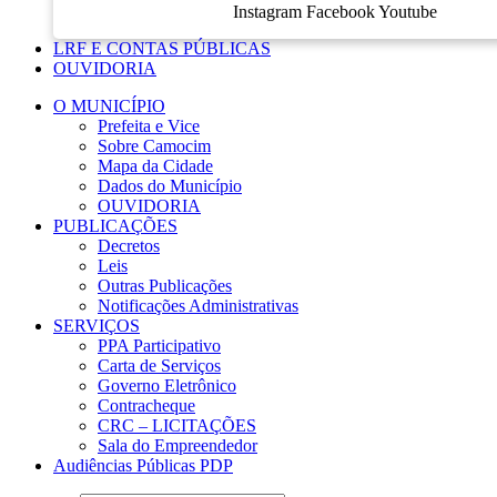
Instagram
Facebook
Youtube
LRF E CONTAS PÚBLICAS
OUVIDORIA
O MUNICÍPIO
Prefeita e Vice
Sobre Camocim
Mapa da Cidade
Dados do Município
OUVIDORIA
PUBLICAÇÕES
Decretos
Leis
Outras Publicações
Notificações Administrativas
SERVIÇOS
PPA Participativo
Carta de Serviços
Governo Eletrônico
Contracheque
CRC – LICITAÇÕES
Sala do Empreendedor
Audiências Públicas PDP