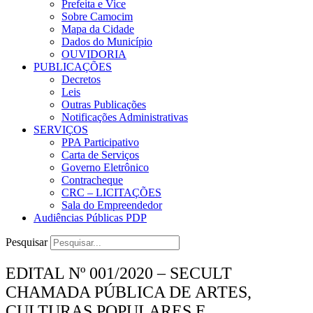
Prefeita e Vice
Sobre Camocim
Mapa da Cidade
Dados do Município
OUVIDORIA
PUBLICAÇÕES
Decretos
Leis
Outras Publicações
Notificações Administrativas
SERVIÇOS
PPA Participativo
Carta de Serviços
Governo Eletrônico
Contracheque
CRC – LICITAÇÕES
Sala do Empreendedor
Audiências Públicas PDP
Pesquisar
EDITAL Nº 001/2020 – SECULT
CHAMADA PÚBLICA DE ARTES,
CULTURAS POPULARES E