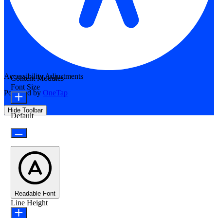
Accessibility Adjustments
Content Modules
Font Size
Powered by
OneTap
Hide Toolbar
Default
Readable Font
Line Height