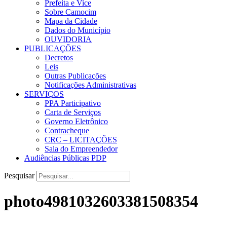
Prefeita e Vice
Sobre Camocim
Mapa da Cidade
Dados do Município
OUVIDORIA
PUBLICAÇÕES
Decretos
Leis
Outras Publicações
Notificações Administrativas
SERVIÇOS
PPA Participativo
Carta de Serviços
Governo Eletrônico
Contracheque
CRC – LICITAÇÕES
Sala do Empreendedor
Audiências Públicas PDP
Pesquisar
photo4981032603381508354