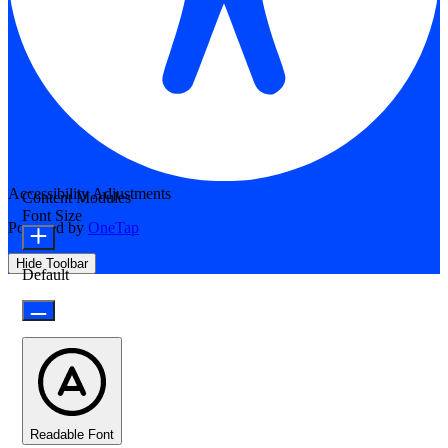
Accessibility Adjustments
Content Modules
Font Size
Powered by
OneTap
Hide Toolbar
Default
Readable Font