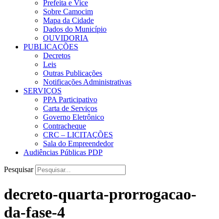
Prefeita e Vice
Sobre Camocim
Mapa da Cidade
Dados do Município
OUVIDORIA
PUBLICAÇÕES
Decretos
Leis
Outras Publicações
Notificações Administrativas
SERVIÇOS
PPA Participativo
Carta de Serviços
Governo Eletrônico
Contracheque
CRC – LICITAÇÕES
Sala do Empreendedor
Audiências Públicas PDP
Pesquisar
decreto-quarta-prorrogacao-
da-fase-4