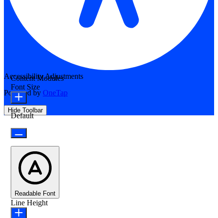
Accessibility Adjustments
Content Modules
Font Size
Powered by
OneTap
Hide Toolbar
Default
Readable Font
Line Height