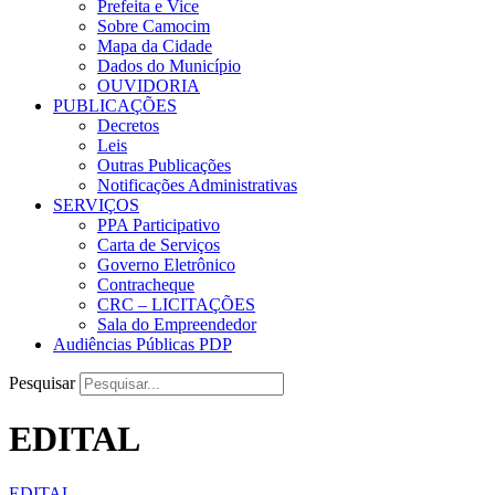
Prefeita e Vice
Sobre Camocim
Mapa da Cidade
Dados do Município
OUVIDORIA
PUBLICAÇÕES
Decretos
Leis
Outras Publicações
Notificações Administrativas
SERVIÇOS
PPA Participativo
Carta de Serviços
Governo Eletrônico
Contracheque
CRC – LICITAÇÕES
Sala do Empreendedor
Audiências Públicas PDP
Pesquisar
EDITAL
EDITAL