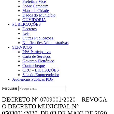
Prefeita e Vice
Sobre Camocim
Mapa da Cidade
Dados do Município
OUVIDORIA
PUBLICAÇÕES
Decretos
Leis
Outras Publicações
Notificações Administrativas
SERVIÇOS
PPA Participativo
Carta de Serviços
Governo Eletrônico
Contracheque
CRC – LICITAÇÕES
Sala do Empreendedor
Audiências Públicas PDP
Pesquisar
DECRETO N° 0709001/2020 – REVOGA
O DECRETO MUNICIPAL N°
0503001/2020, DE 03 DE MAIO DE 2020,