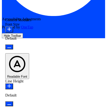
Accessibility Adjustments
Content Modules
Font Size
Powered by
OneTap
Hide Toolbar
Default
Readable Font
Line Height
Default