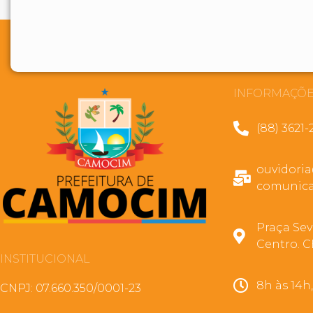
INFORMAÇÕE
(88) 3621-
ouvidori
comunica
Praça Sev
Centro. C
INSTITUCIONAL
8h às 14h
CNPJ: 07.660.350/0001-23