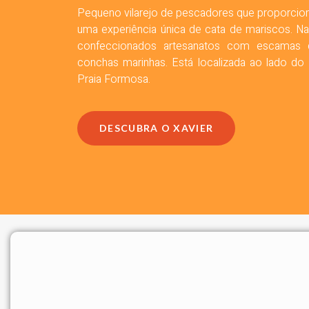
Pequeno vilarejo de pescadores que proporcion
uma experiência única de cata de mariscos. 
confeccionados artesanatos com escamas
conchas marinhas. Está localizada ao lado do
Praia Formosa.
DESCUBRA O XAVIER