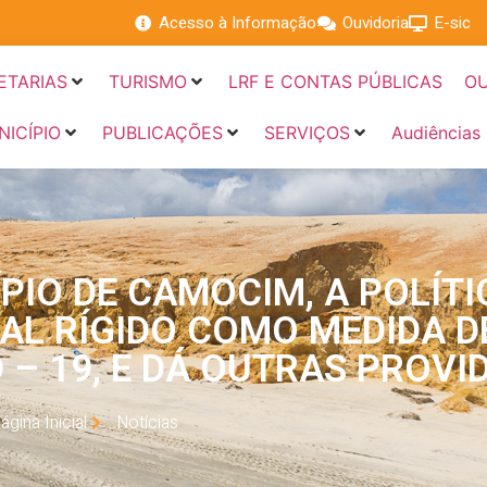
Acesso à Informação
Ouvidoria
E-sic
ETARIAS
TURISMO
LRF E CONTAS PÚBLICAS
OU
NICÍPIO
PUBLICAÇÕES
SERVIÇOS
Audiências
PIO DE CAMOCIM, A POLÍTI
AL RÍGIDO COMO MEDIDA D
– 19, E DÁ OUTRAS PROVI
ágina Inicial
Notícias