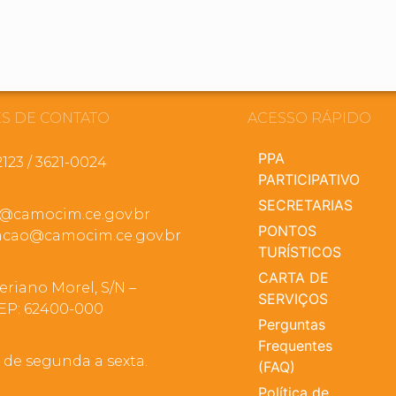
S DE CONTATO
ACESSO RÁPIDO
PPA
2123 / 3621-0024
PARTICIPATIVO
SECRETARIAS
a@camocim.ce.gov.br
PONTOS
cao@camocim.ce.gov.br
TURÍSTICOS
CARTA DE
eriano Morel, S/N –
SERVIÇOS
EP: 62400-000
Perguntas
Frequentes
, de segunda a sexta.
(FAQ)
Política de