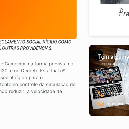
Pra
 ISOLAMENTO SOCIAL RÍGIDO COMO
Á OUTRAS PROVIDÊNCIAS.
Tem alguma
 de Camocim, na forma prevista no
Temos uma equipe
dúvidas, entre e
020, e no Decreto Estadual nº
mais fácil, e-mail
social rígido para o
ouvidoria.
ente no controle da circulação de
ando reduzir a velocidade de
+55 (88) 
comunicac