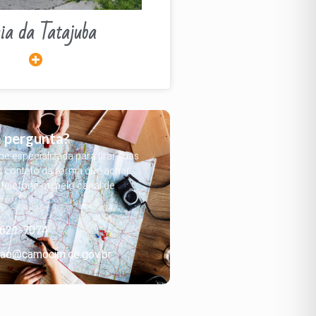
ia da Tatajuba
 pergunta?
 especializada para tirar suas
m contato da forma que achar
, telefone ou pelo canal de
3621-7074
ao@camocim.ce.gov.br