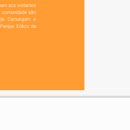
am aos visitantes
Na comunidade são
 de Camurupim e
 Parque Eólico da