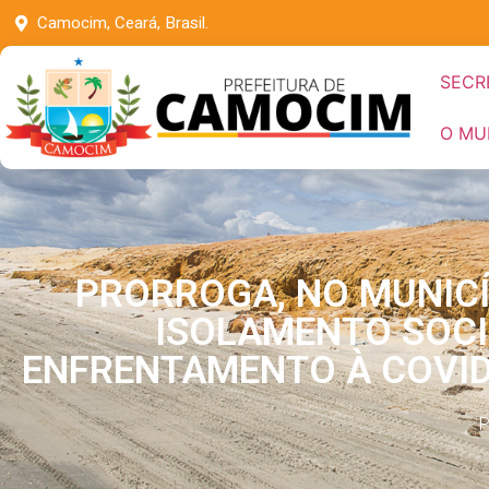
Camocim, Ceará, Brasil.
SECR
O MU
PRORROGA, NO MUNICÍ
ISOLAMENTO SOCI
ENFRENTAMENTO À COVID 
P