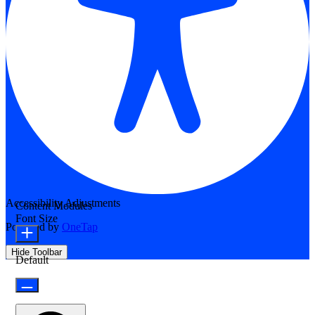
Accessibility Adjustments
Content Modules
Font Size
Powered by
OneTap
Hide Toolbar
Default