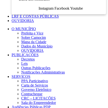
Instagram
Facebook
Youtube
LRF E CONTAS PÚBLICAS
OUVIDORIA
O MUNICÍPIO
Prefeita e Vice
Sobre Camocim
Mapa da Cidade
Dados do Município
OUVIDORIA
PUBLICAÇÕES
Decretos
Leis
Outras Publicações
Notificações Administrativas
SERVIÇOS
PPA Participativo
Carta de Serviços
Governo Eletrônico
Contracheque
CRC – LICITAÇÕES
Sala do Empreendedor
Audiências Públicas PDP