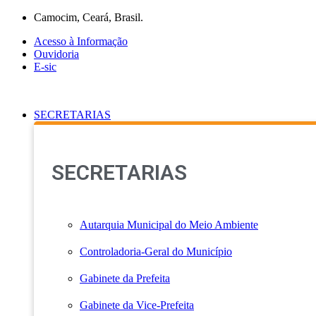
Ir
Camocim, Ceará, Brasil.
para
Acesso à Informação
o
Ouvidoria
conteúdo
E-sic
SECRETARIAS
SECRETARIAS
Autarquia Municipal do Meio Ambiente
Controladoria-Geral do Município
Gabinete da Prefeita
Gabinete da Vice-Prefeita