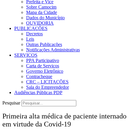
Prefeita e Vice
Sobre Camocim
Mapa da Cidade
Dados do Município
OUVIDORIA
PUBLICAÇÕES
Decretos
Leis
Outras Publicações
Notificações Administrativas
SERVIÇOS
PPA Participativo
Carta de Serviços
Governo Eletrônico
Contracheque
CRC – LICITAÇÕES
Sala do Empreendedor
Audiências Públicas PDP
Pesquisar
Primeira alta médica de paciente internado
em virtude da Covid-19