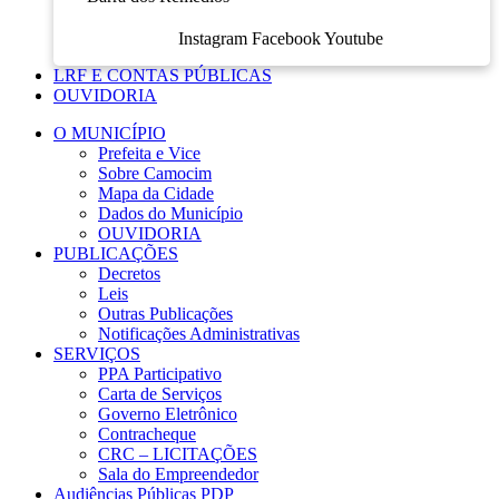
Instagram
Facebook
Youtube
LRF E CONTAS PÚBLICAS
OUVIDORIA
O MUNICÍPIO
Prefeita e Vice
Sobre Camocim
Mapa da Cidade
Dados do Município
OUVIDORIA
PUBLICAÇÕES
Decretos
Leis
Outras Publicações
Notificações Administrativas
SERVIÇOS
PPA Participativo
Carta de Serviços
Governo Eletrônico
Contracheque
CRC – LICITAÇÕES
Sala do Empreendedor
Audiências Públicas PDP