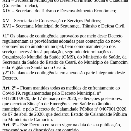
XIII – Secretaria Municipal do Desenvolvimento Social e Cidadania
(Conselho Tutelar);
XIV – Secretaria do Turismo e Desenvolvimento Econômico;
XV – Secretaria de Conservação e Serviços Públicos;
XVI – Secretaria Municipal de Segurança, Trânsito e Defesa Civil.
§1° Os planos de contingência aprovados por meio deste Decreto
regulamentam as providências adotadas para contenção do novo
coronavírus no âmbito municipal, bem como manutenção dos
serviços necessários à população, seguindo determinações da
Organização Mundial da Saúde (OMS), do Ministério da Saúde, da
Secretaria da Saúde do Estado de Ceará, do Município de Camocim,
e da Vigilância Sanitária do Ceará.
§2° Os planos de contingência em anexo são parte integrante deste
Decreto.
Art. 2º
– Ficam mantidas todas as medidas de enfrentamento ao
Covid-19, regulamentadas pelo Decreto Municipal n°
0317001/2020, de 17 de março de 2020, e alterações posteriores,
que decretou Situação de Emergência em Saúde no âmbito
municipal, e pelo Decreto de Calamidade Pública nº 0407001/2020,
de 07 de abril de 2020, que declarou Estado de Calamidade Pública
no Município de Camocim.
Art. 3º
– Este Decreto entra em vigor na data de sua publicação,
revogando-se as disposições em contrário.