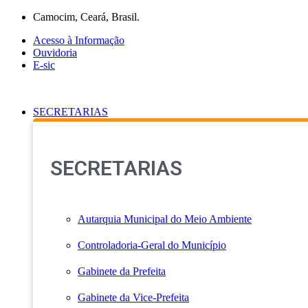
Ir
Camocim, Ceará, Brasil.
para
Acesso à Informação
o
Ouvidoria
conteúdo
E-sic
SECRETARIAS
SECRETARIAS
Autarquia Municipal do Meio Ambiente
Controladoria-Geral do Município
Gabinete da Prefeita
Gabinete da Vice-Prefeita