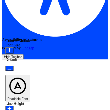
Accessibility Adjustments
Content Modules
Font Size
Powered by
OneTap
Hide Toolbar
Default
Readable Font
Line Height