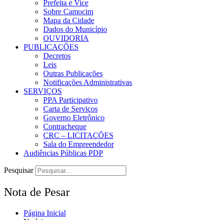
Prefeita e Vice
Sobre Camocim
Mapa da Cidade
Dados do Município
OUVIDORIA
PUBLICAÇÕES
Decretos
Leis
Outras Publicações
Notificações Administrativas
SERVIÇOS
PPA Participativo
Carta de Serviços
Governo Eletrônico
Contracheque
CRC – LICITAÇÕES
Sala do Empreendedor
Audiências Públicas PDP
Pesquisar
Nota de Pesar
Página Inicial