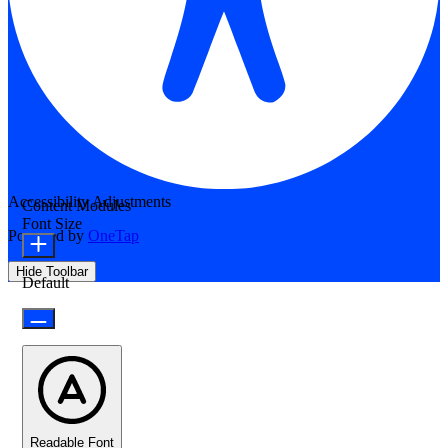
Accessibility Adjustments
Content Modules
Font Size
Powered by
OneTap
Hide Toolbar
Default
Readable Font