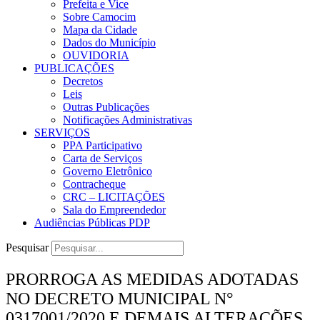
Prefeita e Vice
Sobre Camocim
Mapa da Cidade
Dados do Município
OUVIDORIA
PUBLICAÇÕES
Decretos
Leis
Outras Publicações
Notificações Administrativas
SERVIÇOS
PPA Participativo
Carta de Serviços
Governo Eletrônico
Contracheque
CRC – LICITAÇÕES
Sala do Empreendedor
Audiências Públicas PDP
Pesquisar
PRORROGA AS MEDIDAS ADOTADAS
NO DECRETO MUNICIPAL N°
0317001/2020 E DEMAIS ALTERAÇÕES