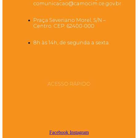
comunicacao@camocim.ce.gov.br
Praça Severiano Morel, S/N –
Centro. CEP: 62400-000
8h às 14h, de segunda a sexta.
ACESSO RÁPIDO
Facebook
Instagram