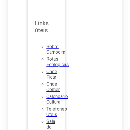
Links
úteis
Sobre
Camocim
Rotas
Ecólogicas
Onde
Ficar
Onde
Comer
Calendário
Cultural
Telefones
Úteis
Sala
do