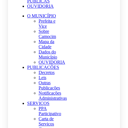
PÚBLICAS
OUVIDORIA
O MUNICÍPIO
Prefeita e
Vice
Sobre
Camocim
Mapa da
Cidade
Dados do
Município
OUVIDORIA
PUBLICAÇÕES
Decretos
Leis
Outras
Publicações
Notificações
Administrativas
SERVIÇOS
PPA
Participativo
Carta de
Serviços