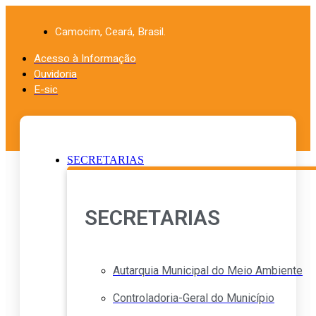
Ir
para
Camocim, Ceará, Brasil.
o
conteúdo
Acesso à Informação
Ouvidoria
E-sic
SECRETARIAS
SECRETARIAS
Autarquia Municipal do Meio Ambiente
Controladoria-Geral do Município