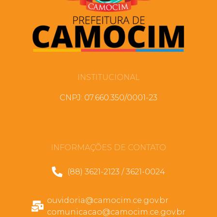
INSTITUCIONAL
CNPJ: 07.660.350/0001-23
INFORMAÇÕES DE CONTATO
(88) 3621-2123 / 3621-0024
ouvidoria@camocim.ce.gov.br
comunicacao@camocim.ce.gov.br