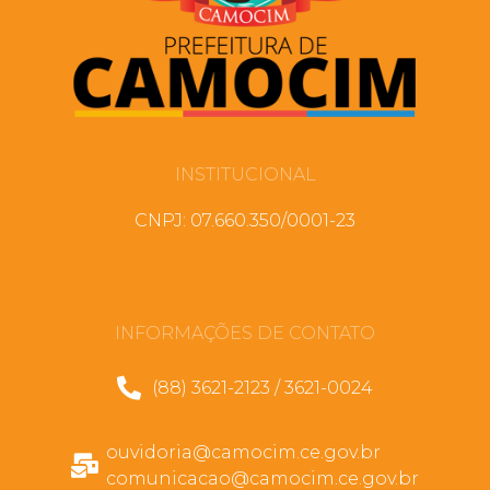
INSTITUCIONAL
CNPJ: 07.660.350/0001-23
INFORMAÇÕES DE CONTATO
(88) 3621-2123 / 3621-0024
ouvidoria@camocim.ce.gov.br
comunicacao@camocim.ce.gov.br