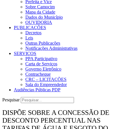
Prefeita e Vice
Sobre Camocim
Mapa da Cidade
Dados do Município
OUVIDORIA
PUBLICAÇÕES
Decretos
Leis
Outras Publicações
Notificações Administrativas
SERVIÇOS
PPA Participativo
Carta de Serviços
Governo Eletrônico
Contracheque
CRC – LICITAÇÕES
Sala do Empreendedor
Audiências Públicas PDP
Pesquisar
DISPÕE SOBRE A CONCESSÃO DE
DESCONTO PERCENTUAL NAS
TARIFAS DE ÁGUA E ESGOTO DO