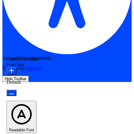
Accessibility Adjustments
Content Modules
Font Size
Powered by
OneTap
Hide Toolbar
Default
Readable Font