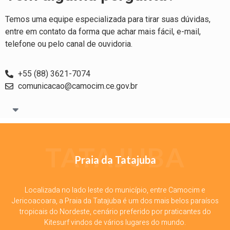
Temos uma equipe especializada para tirar suas dúvidas,
entre em contato da forma que achar mais fácil, e-mail,
telefone ou pelo canal de ouvidoria.
+55 (88) 3621-7074
comunicacao@camocim.ce.gov.br
TATAJUBA
Praia da Tatajuba
Localizada no lado leste do município, entre Camocim e
Jericoacoara, a Praia da Tatajuba é um dos mais belos paraísos
tropicais do Nordeste, cenário preferido por praticantes do
Kitesurf vindos de vários lugares do mundo.