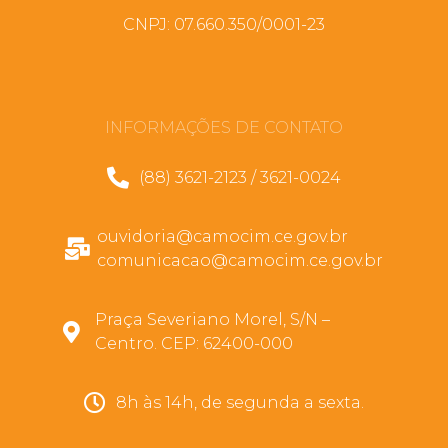
CNPJ: 07.660.350/0001-23
INFORMAÇÕES DE CONTATO
(88) 3621-2123 / 3621-0024
ouvidoria@camocim.ce.gov.br
comunicacao@camocim.ce.gov.br
Praça Severiano Morel, S/N –
Centro. CEP: 62400-000
8h às 14h, de segunda a sexta.