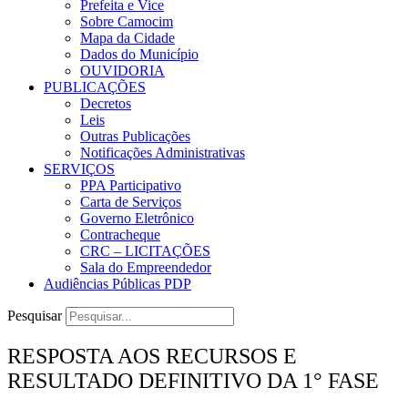
Prefeita e Vice
Sobre Camocim
Mapa da Cidade
Dados do Município
OUVIDORIA
PUBLICAÇÕES
Decretos
Leis
Outras Publicações
Notificações Administrativas
SERVIÇOS
PPA Participativo
Carta de Serviços
Governo Eletrônico
Contracheque
CRC – LICITAÇÕES
Sala do Empreendedor
Audiências Públicas PDP
Pesquisar
RESPOSTA AOS RECURSOS E
RESULTADO DEFINITIVO DA 1° FASE