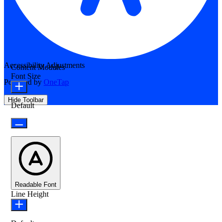
Accessibility Adjustments
Content Modules
Font Size
Powered by
OneTap
Hide Toolbar
Default
Readable Font
Line Height