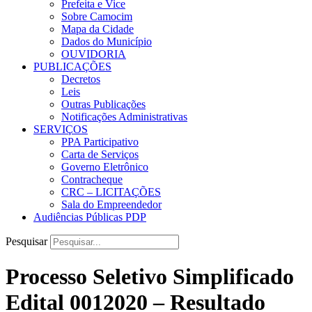
Prefeita e Vice
Sobre Camocim
Mapa da Cidade
Dados do Município
OUVIDORIA
PUBLICAÇÕES
Decretos
Leis
Outras Publicações
Notificações Administrativas
SERVIÇOS
PPA Participativo
Carta de Serviços
Governo Eletrônico
Contracheque
CRC – LICITAÇÕES
Sala do Empreendedor
Audiências Públicas PDP
Pesquisar
Processo Seletivo Simplificado
Edital 0012020 – Resultado