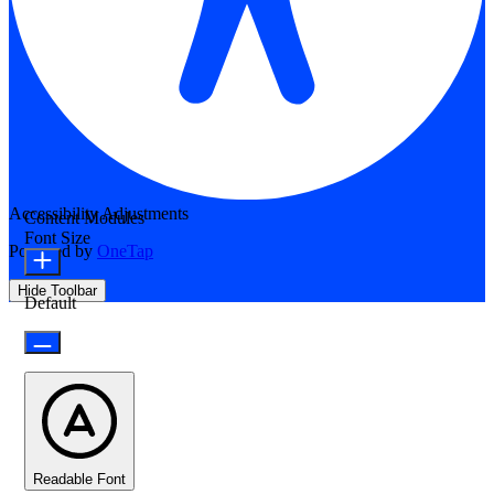
Accessibility Adjustments
Content Modules
Font Size
Powered by
OneTap
Hide Toolbar
Default
Readable Font