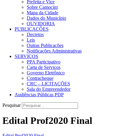
Prefeita e Vice
Sobre Camocim
Mapa da Cidade
Dados do Município
OUVIDORIA
PUBLICAÇÕES
Decretos
Leis
Outras Publicações
Notificações Administrativas
SERVIÇOS
PPA Participativo
Carta de Serviços
Governo Eletrônico
Contracheque
CRC – LICITAÇÕES
Sala do Empreendedor
Audiências Públicas PDP
Pesquisar
Edital Prof2020 Final
Edital Prof2020 Final