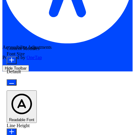
Accessibility Adjustments
Content Modules
Font Size
Powered by
OneTap
Hide Toolbar
Default
Readable Font
Line Height