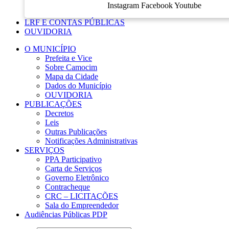
Instagram
Facebook
Youtube
LRF E CONTAS PÚBLICAS
OUVIDORIA
O MUNICÍPIO
Prefeita e Vice
Sobre Camocim
Mapa da Cidade
Dados do Município
OUVIDORIA
PUBLICAÇÕES
Decretos
Leis
Outras Publicações
Notificações Administrativas
SERVIÇOS
PPA Participativo
Carta de Serviços
Governo Eletrônico
Contracheque
CRC – LICITAÇÕES
Sala do Empreendedor
Audiências Públicas PDP