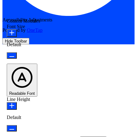
Accessibility Adjustments
Content Modules
Font Size
Powered by
OneTap
Hide Toolbar
Default
Readable Font
Line Height
Default