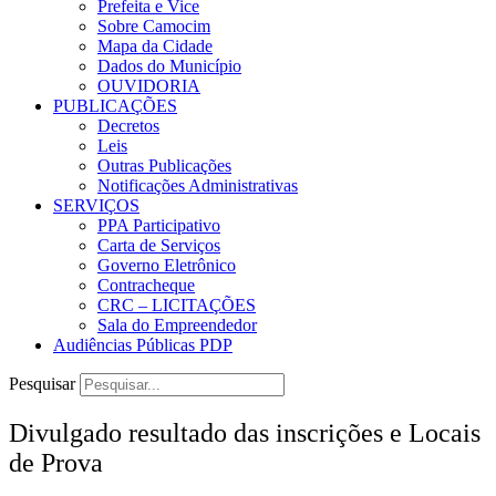
Prefeita e Vice
Sobre Camocim
Mapa da Cidade
Dados do Município
OUVIDORIA
PUBLICAÇÕES
Decretos
Leis
Outras Publicações
Notificações Administrativas
SERVIÇOS
PPA Participativo
Carta de Serviços
Governo Eletrônico
Contracheque
CRC – LICITAÇÕES
Sala do Empreendedor
Audiências Públicas PDP
Pesquisar
Divulgado resultado das inscrições e Locais
de Prova