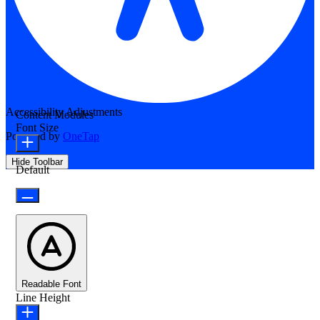
Accessibility Adjustments
Content Modules
Font Size
Powered by
OneTap
Hide Toolbar
Default
Readable Font
Line Height