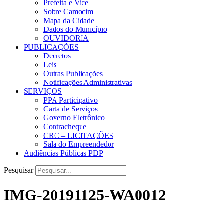
Prefeita e Vice
Sobre Camocim
Mapa da Cidade
Dados do Município
OUVIDORIA
PUBLICAÇÕES
Decretos
Leis
Outras Publicações
Notificações Administrativas
SERVIÇOS
PPA Participativo
Carta de Serviços
Governo Eletrônico
Contracheque
CRC – LICITAÇÕES
Sala do Empreendedor
Audiências Públicas PDP
Pesquisar
IMG-20191125-WA0012