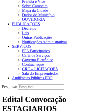
Prefeita e Vice
Sobre Camocim
Mapa da Cidade
Dados do Município
OUVIDORIA
PUBLICAÇÕES
Decretos
Leis
Outras Publicações
Notificações Administrativas
SERVIÇOS
PPA Participativo
Carta de Serviços
Governo Eletrônico
Contracheque
CRC – LICITAÇÕES
Sala do Empreendedor
Audiências Públicas PDP
Pesquisar
Edital Convocação
ESTAGIARIOS