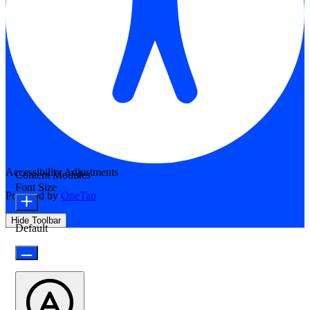
Accessibility Adjustments
Content Modules
Font Size
Powered by
OneTap
Hide Toolbar
Default