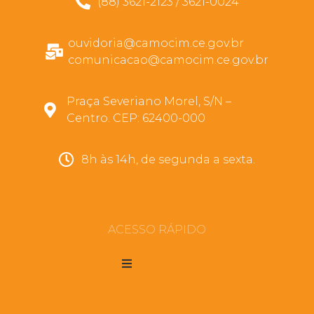
(88) 3621-2123 / 3621-0024
ouvidoria@camocim.ce.gov.br
comunicacao@camocim.ce.gov.br
Praça Severiano Morel, S/N –
Centro. CEP: 62400-000
8h às 14h, de segunda a sexta.
ACESSO RÁPIDO