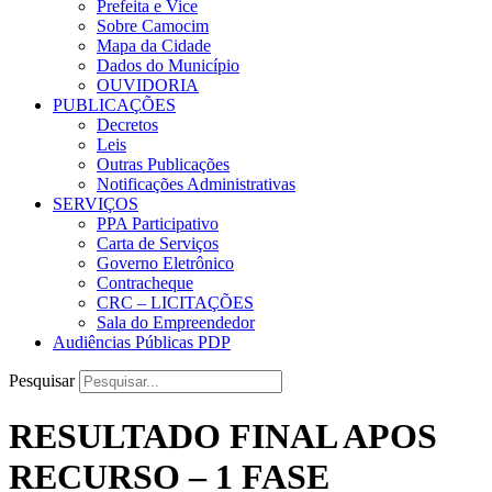
Prefeita e Vice
Sobre Camocim
Mapa da Cidade
Dados do Município
OUVIDORIA
PUBLICAÇÕES
Decretos
Leis
Outras Publicações
Notificações Administrativas
SERVIÇOS
PPA Participativo
Carta de Serviços
Governo Eletrônico
Contracheque
CRC – LICITAÇÕES
Sala do Empreendedor
Audiências Públicas PDP
Pesquisar
RESULTADO FINAL APOS
RECURSO – 1 FASE