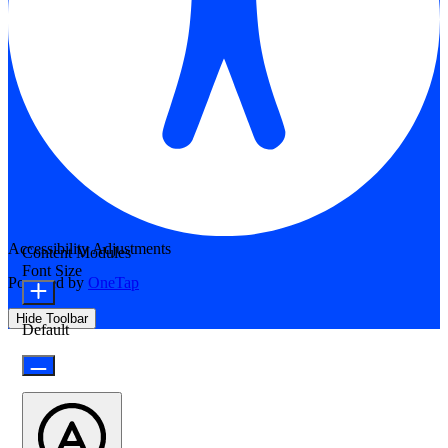
Accessibility Adjustments
Content Modules
Font Size
Powered by
OneTap
Hide Toolbar
Default