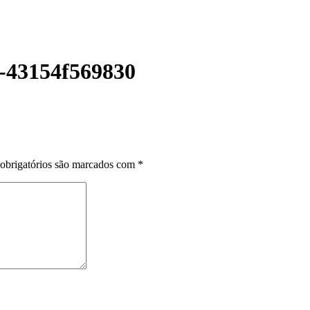
8-43154f569830
obrigatórios são marcados com
*