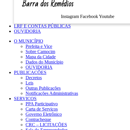
Barra dos Remédios
Instagram
Facebook
Youtube
LRF E CONTAS PÚBLICAS
OUVIDORIA
O MUNICÍPIO
Prefeita e Vice
Sobre Camocim
Mapa da Cidade
Dados do Município
OUVIDORIA
PUBLICAÇÕES
Decretos
Leis
Outras Publicações
Notificações Administrativas
SERVIÇOS
PPA Participativo
Carta de Serviços
Governo Eletrônico
Contracheque
CRC – LICITAÇÕES
Sala do Empreendedor