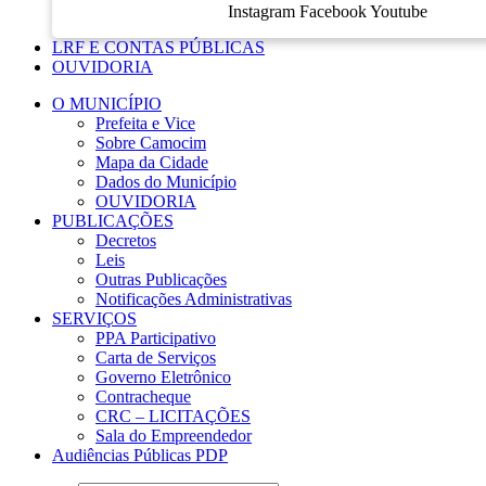
Instagram
Facebook
Youtube
LRF E CONTAS PÚBLICAS
OUVIDORIA
O MUNICÍPIO
Prefeita e Vice
Sobre Camocim
Mapa da Cidade
Dados do Município
OUVIDORIA
PUBLICAÇÕES
Decretos
Leis
Outras Publicações
Notificações Administrativas
SERVIÇOS
PPA Participativo
Carta de Serviços
Governo Eletrônico
Contracheque
CRC – LICITAÇÕES
Sala do Empreendedor
Audiências Públicas PDP