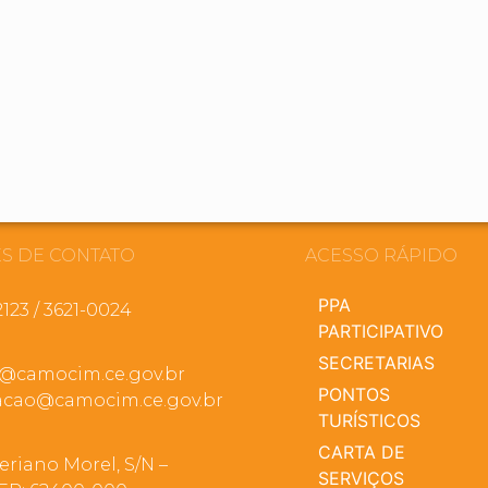
S DE CONTATO
ACESSO RÁPIDO
PPA
2123 / 3621-0024
PARTICIPATIVO
SECRETARIAS
a@camocim.ce.gov.br
PONTOS
cao@camocim.ce.gov.br
TURÍSTICOS
CARTA DE
eriano Morel, S/N –
SERVIÇOS