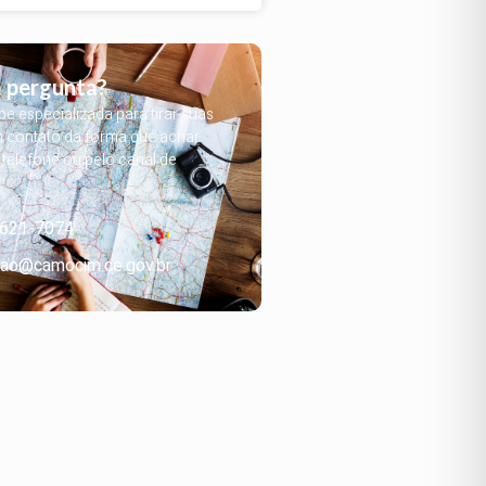
 pergunta?
 especializada para tirar suas
m contato da forma que achar
, telefone ou pelo canal de
3621-7074
ao@camocim.ce.gov.br