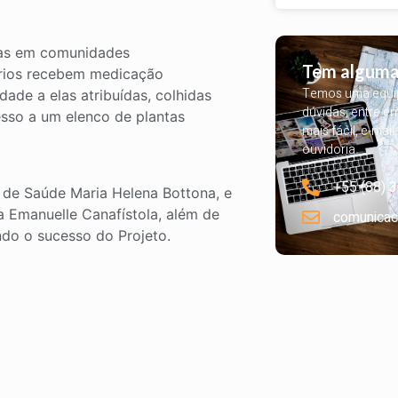
das em comunidades
Tem alguma
ários recebem medicação
Temos uma equipe
ade a elas atribuídas, colhidas
dúvidas, entre e
esso a um elenco de plantas
mais fácil, e-mail
ouvidoria.
+55 (88) 
de Saúde Maria Helena Bottona, e
 Emanuelle Canafístola, além de
comunicac
do o sucesso do Projeto.