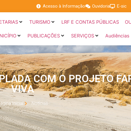
Acesso à Informação
Ouvidoria
E-sic
ETARIAS
TURISMO
LRF E CONTAS PÚBLICAS
OU
NICÍPIO
PUBLICAÇÕES
SERVIÇOS
Audiências
PLADA COM O PROJETO FA
VIVA
ágina Inicial
Notícias