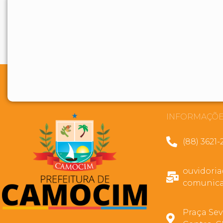
INFORMAÇÕE
(88) 3621-
ouvidori
comunica
Praça Sev