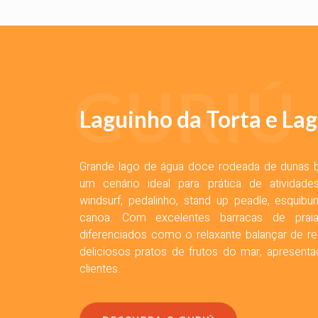
GURIÚ
Laguinho da Torta e La
Grande lago de água doce rodeada de dunas 
um cenário ideal para prática de atividades
windsurf, pedalinho, stand up peadle, esquib
canoa. Com excelentes barracas de prai
diferenciados como o relaxante balançar de r
deliciosos pratos de frutos do mar, apresentad
clientes.