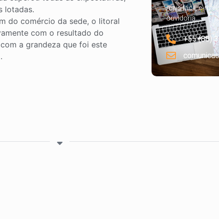
mais fácil, e-mail
s lotadas.
ouvidoria.
m do comércio da sede, o litoral
vamente com o resultado do
+55 (88) 
 com a grandeza que foi este
comunicac
.