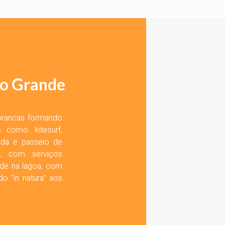
go Grande
brancas formando
 como: kitesurf,
unda e passeio de
a, com serviços
ede na lagoa, com
o “in natura” aos