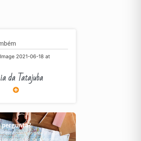
ambém
ia da Tatajuba
 pergunta?
 especializada para tirar suas
m contato da forma que achar