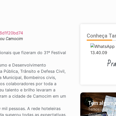
Conheça T
ntou Camocim
onais que fizeram do 31º Festival
Pra
rismo e Desenvolvimento
Pública, Trânsito e Defesa Civil,
 Municipal, Bombeiros civis,
 Aos colaboradores por toda a
u talento e brilho levaram a
rmaram a cidade de Camocim em um
Tem alguma
 mil pessoas. A rede hoteleiras
Temos uma equipe
da superou todas as expectativas,
dúvidas, entre e