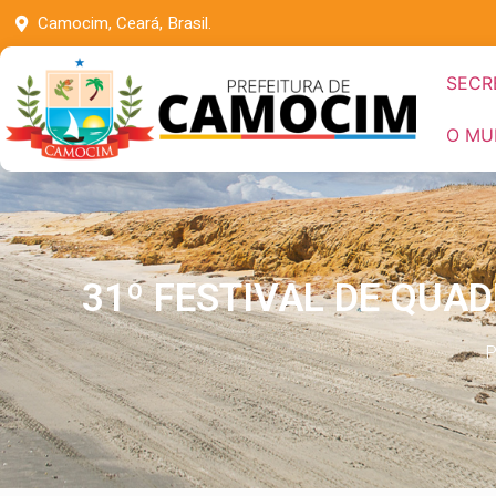
Camocim, Ceará, Brasil.
SECR
O MU
31º FESTIVAL DE QU
P