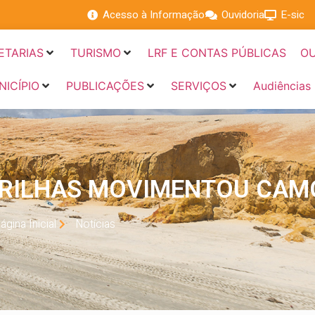
Acesso à Informação
Ouvidoria
E-sic
ETARIAS
TURISMO
LRF E CONTAS PÚBLICAS
OU
NICÍPIO
PUBLICAÇÕES
SERVIÇOS
Audiências
ADRILHAS MOVIMENTOU CAM
ágina Inicial
Notícias