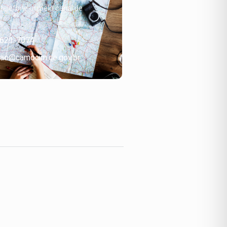
, telefone ou pelo canal de
3621-7074
ao@camocim.ce.gov.br