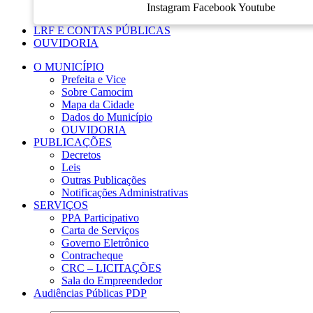
Instagram
Facebook
Youtube
LRF E CONTAS PÚBLICAS
OUVIDORIA
O MUNICÍPIO
Prefeita e Vice
Sobre Camocim
Mapa da Cidade
Dados do Município
OUVIDORIA
PUBLICAÇÕES
Decretos
Leis
Outras Publicações
Notificações Administrativas
SERVIÇOS
PPA Participativo
Carta de Serviços
Governo Eletrônico
Contracheque
CRC – LICITAÇÕES
Sala do Empreendedor
Audiências Públicas PDP