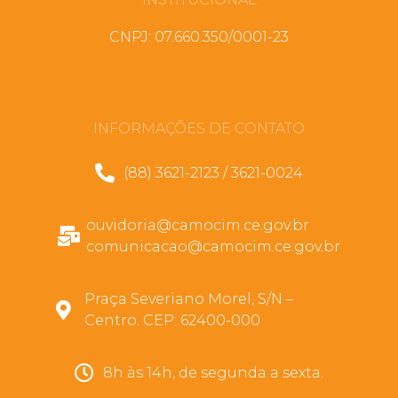
CNPJ: 07.660.350/0001-23
INFORMAÇÕES DE CONTATO
(88) 3621-2123 / 3621-0024
ouvidoria@camocim.ce.gov.br
comunicacao@camocim.ce.gov.br
Praça Severiano Morel, S/N –
Centro. CEP: 62400-000
8h às 14h, de segunda a sexta.