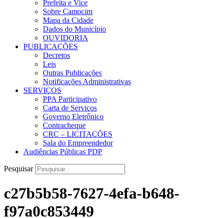
Prefeita e Vice
Sobre Camocim
Mapa da Cidade
Dados do Município
OUVIDORIA
PUBLICAÇÕES
Decretos
Leis
Outras Publicações
Notificações Administrativas
SERVIÇOS
PPA Participativo
Carta de Serviços
Governo Eletrônico
Contracheque
CRC – LICITAÇÕES
Sala do Empreendedor
Audiências Públicas PDP
Pesquisar
c27b5b58-7627-4efa-b648-
f97a0c853449