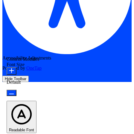
Accessibility Adjustments
Content Modules
Font Size
Powered by
OneTap
Hide Toolbar
Default
Readable Font