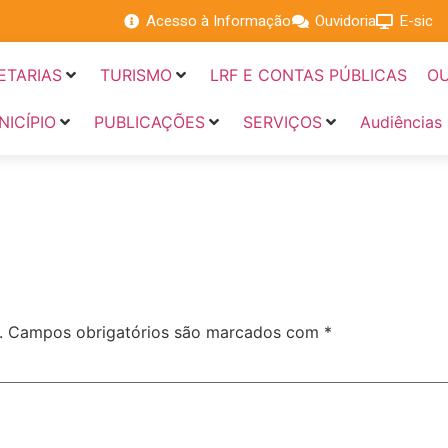
Acesso à Informação
Ouvidoria
E-sic
ETARIAS
TURISMO
LRF E CONTAS PÚBLICAS
OU
NICÍPIO
PUBLICAÇÕES
SERVIÇOS
Audiências
.
Campos obrigatórios são marcados com
*