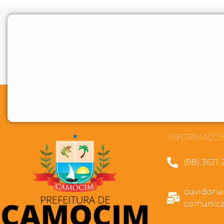
INFORMAÇÕE
(88) 3621-
ouvidori
comunica