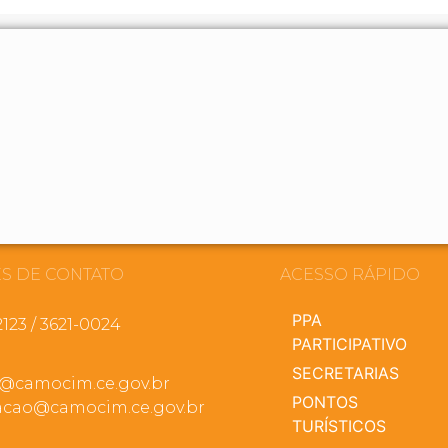
S DE CONTATO
ACESSO RÁPIDO
PPA
2123 / 3621-0024
PARTICIPATIVO
SECRETARIAS
a@camocim.ce.gov.br
PONTOS
cao@camocim.ce.gov.br
TURÍSTICOS