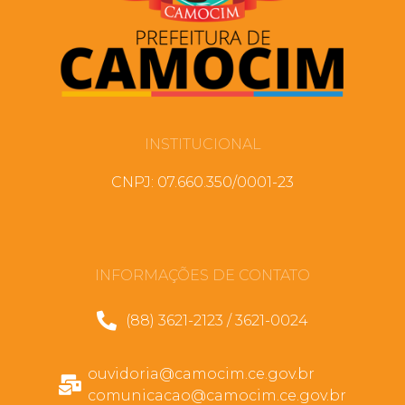
INSTITUCIONAL
CNPJ: 07.660.350/0001-23
INFORMAÇÕES DE CONTATO
(88) 3621-2123 / 3621-0024
ouvidoria@camocim.ce.gov.br
comunicacao@camocim.ce.gov.br