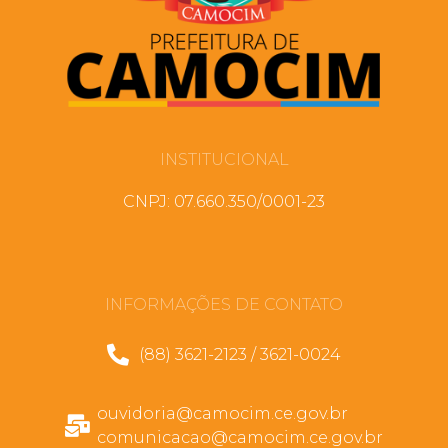
INSTITUCIONAL
CNPJ: 07.660.350/0001-23
INFORMAÇÕES DE CONTATO
(88) 3621-2123 / 3621-0024
ouvidoria@camocim.ce.gov.br
comunicacao@camocim.ce.gov.br