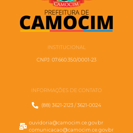
INSTITUCIONAL
CNPJ: 07.660.350/0001-23
INFORMAÇÕES DE CONTATO
(88) 3621-2123 / 3621-0024
ouvidoria@camocim.ce.gov.br
comunicacao@camocim.ce.gov.br