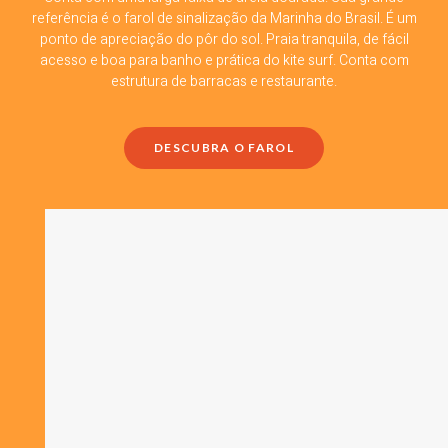
referência é o farol de sinalização da Marinha do Brasil. É um
ponto de apreciação do pôr do sol. Praia tranquila, de fácil
acesso e boa para banho e prática do kite surf. Conta com
estrutura de barracas e restaurante.
DESCUBRA O FAROL