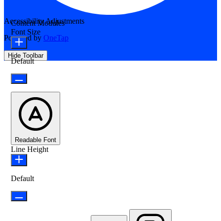
Accessibility Adjustments
Content Modules
Font Size
Powered by
OneTap
Hide Toolbar
Default
Readable Font
Line Height
Default