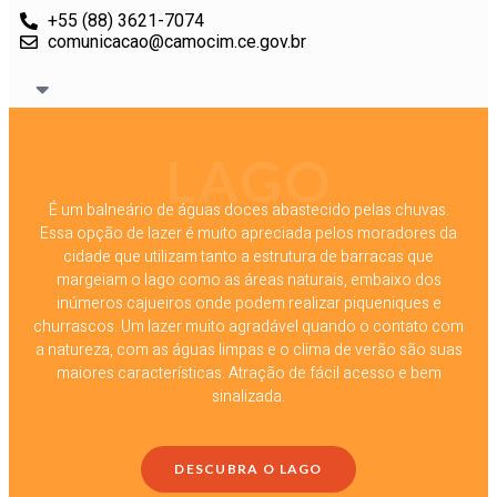
+55 (88) 3621-7074
comunicacao@camocim.ce.gov.br
LAGO
É um balneário de águas doces abastecido pelas chuvas.
Essa opção de lazer é muito apreciada pelos moradores da
cidade que utilizam tanto a estrutura de barracas que
margeiam o lago como as áreas naturais, embaixo dos
inúmeros cajueiros onde podem realizar piqueniques e
churrascos. Um lazer muito agradável quando o contato com
a natureza, com as águas limpas e o clima de verão são suas
maiores características. Atração de fácil acesso e bem
sinalizada.
DESCUBRA O LAGO