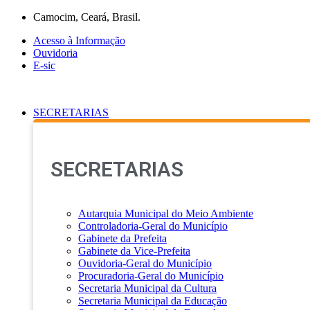
Ir
Camocim, Ceará, Brasil.
para
Acesso à Informação
o
Ouvidoria
conteúdo
E-sic
SECRETARIAS
SECRETARIAS
Autarquia Municipal do Meio Ambiente
Controladoria-Geral do Município
Gabinete da Prefeita
Gabinete da Vice-Prefeita
Ouvidoria-Geral do Município
Procuradoria-Geral do Município
Secretaria Municipal da Cultura
Secretaria Municipal da Educação