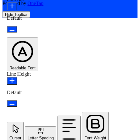
Powered by
OneTap
Hide Toolbar
Default
Readable Font
Line Height
Default
Cursor
Letter Spacing
Font Weight