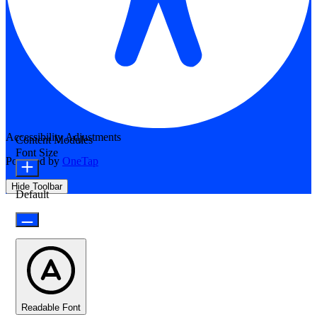
Accessibility Adjustments
Content Modules
Font Size
Powered by
OneTap
Hide Toolbar
Default
Readable Font