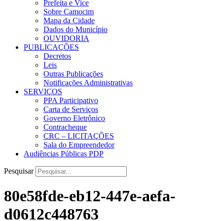
Prefeita e Vice
Sobre Camocim
Mapa da Cidade
Dados do Município
OUVIDORIA
PUBLICAÇÕES
Decretos
Leis
Outras Publicações
Notificações Administrativas
SERVIÇOS
PPA Participativo
Carta de Serviços
Governo Eletrônico
Contracheque
CRC – LICITAÇÕES
Sala do Empreendedor
Audiências Públicas PDP
Pesquisar
80e58fde-eb12-447e-aefa-
d0612c448763