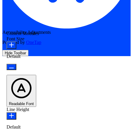
Accessibility Adjustments
Content Modules
Font Size
Powered by
OneTap
Hide Toolbar
Default
Readable Font
Line Height
Default