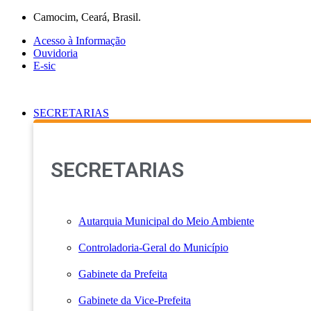
Ir
Camocim, Ceará, Brasil.
para
Acesso à Informação
o
Ouvidoria
conteúdo
E-sic
SECRETARIAS
SECRETARIAS
Autarquia Municipal do Meio Ambiente
Controladoria-Geral do Município
Gabinete da Prefeita
Gabinete da Vice-Prefeita