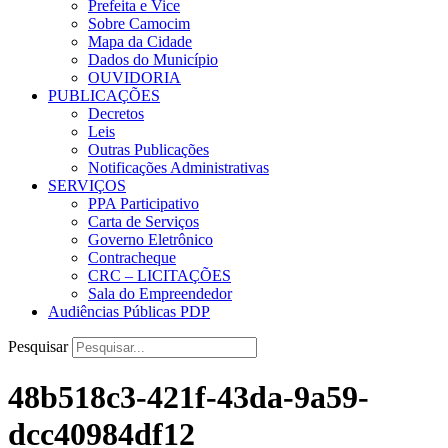
Prefeita e Vice
Sobre Camocim
Mapa da Cidade
Dados do Município
OUVIDORIA
PUBLICAÇÕES
Decretos
Leis
Outras Publicações
Notificações Administrativas
SERVIÇOS
PPA Participativo
Carta de Serviços
Governo Eletrônico
Contracheque
CRC – LICITAÇÕES
Sala do Empreendedor
Audiências Públicas PDP
Pesquisar
48b518c3-421f-43da-9a59-
dcc40984df12