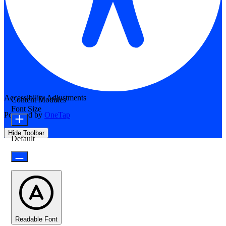
Accessibility Adjustments
Content Modules
Font Size
Powered by
OneTap
Hide Toolbar
Default
Readable Font