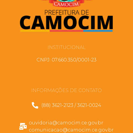
INSTITUCIONAL
CNPJ: 07.660.350/0001-23
INFORMAÇÕES DE CONTATO
(88) 3621-2123 / 3621-0024
ouvidoria@camocim.ce.gov.br
comunicacao@camocim.ce.gov.br