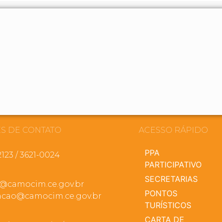
S DE CONTATO
ACESSO RÁPIDO
PPA
2123 / 3621-0024
PARTICIPATIVO
SECRETARIAS
a@camocim.ce.gov.br
PONTOS
cao@camocim.ce.gov.br
TURÍSTICOS
CARTA DE