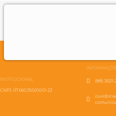
INFORMAÇÕE
INSTITUCIONAL
(88) 3621-
CNPJ: 07.660.350/0001-23
ouvidori
comunica