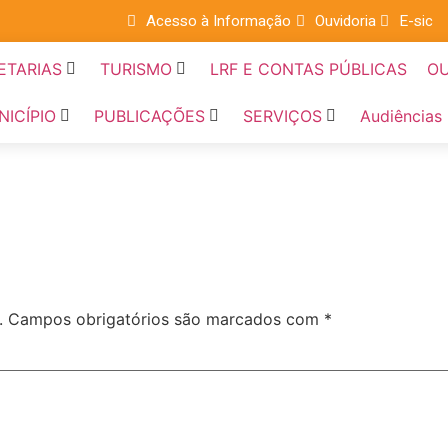
Acesso à Informação
Ouvidoria
E-sic
ETARIAS
TURISMO
LRF E CONTAS PÚBLICAS
OU
NICÍPIO
PUBLICAÇÕES
SERVIÇOS
Audiências
.
Campos obrigatórios são marcados com
*